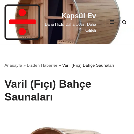
Kapsül Ev
İçeriğe
geç
Daha Hızlı, Daha Ucuz, Daha
Kaliteli
Anasayfa
»
Bizden Haberler
»
Varil (Fıçı) Bahçe Saunaları
Varil (Fıçı) Bahçe
Saunaları