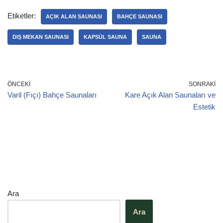
c
k
at
e
ar
e
e
s
gr
e
Etiketler:
AÇIK ALAN SAUNASI
BAHÇE SAUNASI
b
dI
A
a
DIŞ MEKAN SAUNASI
KAPSÜL SAUNA
SAUNA
o
n
p
m
o
p
k
ÖNCEKI
SONRAKI
Varil (Fıçı) Bahçe Saunaları
Kare Açık Alan Saunaları ve
Estetik
Ara
Ara