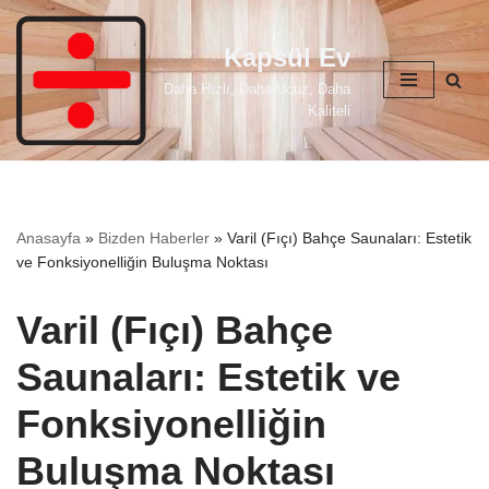
Kapsül Ev
İçeriğe
geç
Daha Hızlı, Daha Ucuz, Daha
Kaliteli
Anasayfa
»
Bizden Haberler
»
Varil (Fıçı) Bahçe Saunaları: Estetik
ve Fonksiyonelliğin Buluşma Noktası
Varil (Fıçı) Bahçe
Saunaları: Estetik ve
Fonksiyonelliğin
Buluşma Noktası