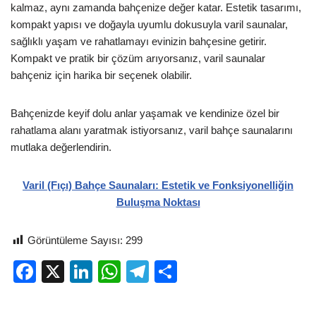
kalmaz, aynı zamanda bahçenize değer katar. Estetik tasarımı,
kompakt yapısı ve doğayla uyumlu dokusuyla varil saunalar,
sağlıklı yaşam ve rahatlamayı evinizin bahçesine getirir.
Kompakt ve pratik bir çözüm arıyorsanız, varil saunalar
bahçeniz için harika bir seçenek olabilir.
Bahçenizde keyif dolu anlar yaşamak ve kendinize özel bir
rahatlama alanı yaratmak istiyorsanız, varil bahçe saunalarını
mutlaka değerlendirin.
Varil (Fıçı) Bahçe Saunaları: Estetik ve Fonksiyonelliğin
Buluşma Noktası
Görüntüleme Sayısı:
299
F
X
Li
W
T
S
a
n
h
el
h