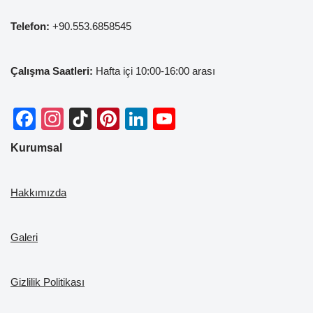
Telefon:
+90.553.6858545
Çalışma Saatleri:
Hafta içi 10:00-16:00 arası
F
In
Ti
Pi
Li
Y
a
st
k
nt
n
o
Kurumsal
c
a
T
er
k
u
e
gr
o
e
e
T
Hakkımızda
b
a
k
st
dI
u
o
m
n
b
Galeri
o
e
k
Gizlilik Politikası