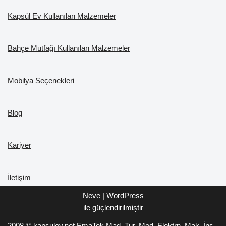
Kapsül Ev Kullanılan Malzemeler
Bahçe Mutfağı Kullanılan Malzemeler
Mobilya Seçenekleri
Blog
Kariyer
İletişim
Neve
|
WordPress
ile güçlendirilmiştir
2008 ©
kapsulev.net
EmaTek
Mad. Tur. Med. Elektrn. Mak. İnş.