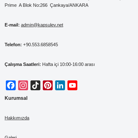
Prime A Blok No:266 Çankaya/ANKARA
E-mail:
admin@kapsulev.net
Telefon:
+90.553.6858545
Çalışma Saatleri:
Hafta içi 10:00-16:00 arası
F
In
Ti
Pi
Li
Y
a
st
k
nt
n
o
Kurumsal
c
a
T
er
k
u
e
gr
o
e
e
T
Hakkımızda
b
a
k
st
dI
u
o
m
n
b
Galeri