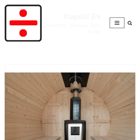
Kapsül Ev
İçeriğe
geç
Daha Hızlı, Daha Ucuz, Daha
Kaliteli