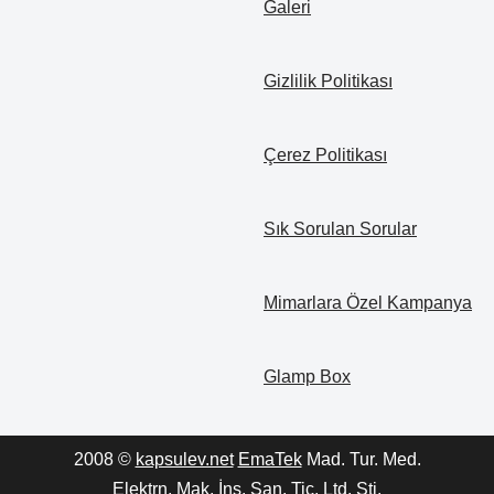
Galeri
Gizlilik Politikası
Çerez Politikası
Sık Sorulan Sorular
Mimarlara Özel Kampanya
Glamp Box
2008 ©
kapsulev.net
EmaTek
Mad. Tur. Med.
Elektrn. Mak. İnş. San. Tic. Ltd. Şti.