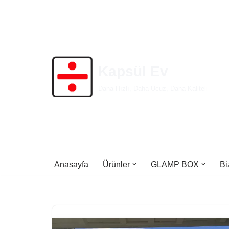
İçeriğe
geç
Kapsül Ev
Daha Hızlı, Daha Ucuz, Daha Kaliteli
Anasayfa
Ürünler
GLAMP BOX
Bi