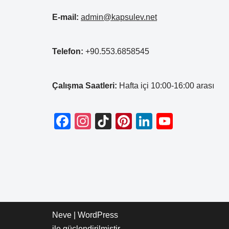
E-mail:
admin@kapsulev.net
Telefon:
+90.553.6858545
Çalışma Saatleri:
Hafta içi 10:00-16:00 arası
F
In
Ti
Pi
Li
Y
a
st
k
nt
n
o
c
a
T
er
k
u
e
gr
o
e
e
T
b
a
k
st
dI
u
o
m
n
b
o
e
Neve
|
WordPress
ile güçlendirilmiştir