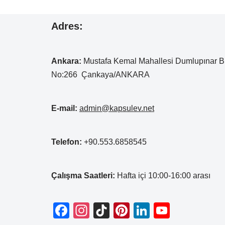
Adres:
Ankara:
Mustafa Kemal
Mahallesi Dumlupınar B
No:266 Çankaya/ANKARA
E-mail:
admin@kapsulev.net
Telefon:
+90.553.6858545
Çalışma Saatleri:
Hafta içi 10:00-16:00 arası
F
In
Ti
Pi
Li
Y