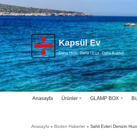
İçeriğe
geç
Kapsül Ev
Daha Hızlı, Daha Ucuz, Daha Kaliteli
Anasayfa
Ürünler
GLAMP BOX
Bi
Anasayfa
»
Bizden Haberler
»
Sahil Evleri Denizin H