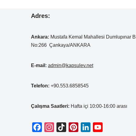
Adres:
Ankara:
Mustafa Kemal
Mahallesi Dumlupınar B
No:266 Çankaya/ANKARA
E-mail:
admin@kapsulev.net
Telefon:
+90.553.6858545
Çalışma Saatleri:
Hafta içi 10:00-16:00 arası
F
In
Ti
Pi
Li
Y