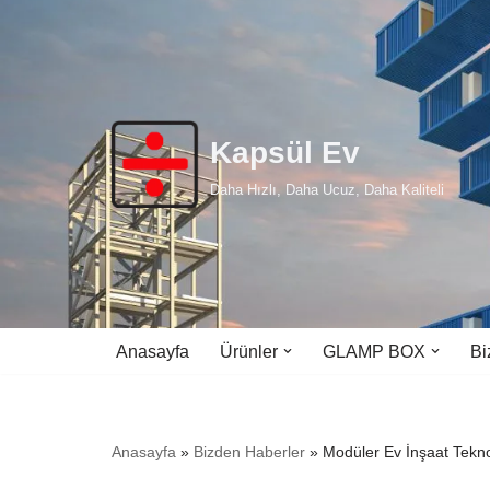
İçeriğe
geç
Kapsül Ev
Daha Hızlı, Daha Ucuz, Daha Kaliteli
Anasayfa
Ürünler
GLAMP BOX
Bi
Anasayfa
»
Bizden Haberler
»
Modüler Ev İnşaat Teknol