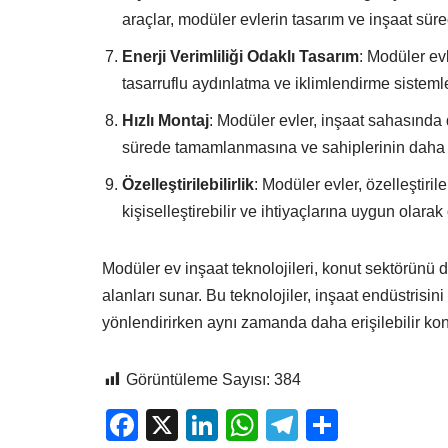
araçlar, modüler evlerin tasarım ve inşaat süre
Enerji Verimliliği Odaklı Tasarım
: Modüler evle
tasarruflu aydınlatma ve iklimlendirme sistemleri 
Hızlı Montaj
: Modüler evler, inşaat sahasında d
sürede tamamlanmasına ve sahiplerinin daha hı
Özelleştirilebilirlik
: Modüler evler, özelleştiril
kişiselleştirebilir ve ihtiyaçlarına uygun olarak ö
Modüler ev inşaat teknolojileri, konut sektörünü d
alanları sunar. Bu teknolojiler, inşaat endüstrisin
yönlendirirken aynı zamanda daha erişilebilir ko
Görüntüleme Sayısı:
384
F
X
Li
W
T
S