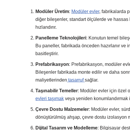
Modüler Üretim
:
Modüler evler
, fabrikalarda p
diğer bileşenler, standart ölçülerde ve hassas bi
hızlandırır.
Panelleme Teknolojileri
: Konutun temel bileşe
Bu paneller, fabrikada önceden hazırlanır ve i
basitleştirir.
Prefabrikasyon
: Prefabrikasyon, modüler evle
Bileşenler fabrikada monte edilir ve daha sonr
maliyetlerinden
tasarruf
sağlar.
Taşınabilir Temeller
: Modüler evler için özel o
evleri taşımak
veya yeniden konumlandırmak içi
Çevre Dostu Malzemeler
: Modüler evler, sür
dönüştürülmüş ahşap, çevre dostu izolasyon mal
Dijital Tasarım ve Modelleme
: Bilgisayar des