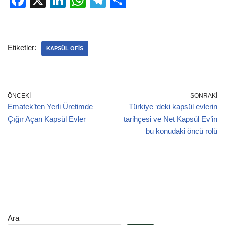
F
X
Li
W
T
S
a
n
h
el
h
c
k
at
e
ar
e
e
s
gr
e
Etiketler:
KAPSÜL OFIS
b
dI
A
a
o
n
p
m
o
p
ÖNCEKI
SONRAKI
Ematek’ten Yerli Üretimde
Türkiye ‘deki kapsül evlerin
k
Çığır Açan Kapsül Evler
tarihçesi ve Net Kapsül Ev’in
bu konudaki öncü rolü
Ara