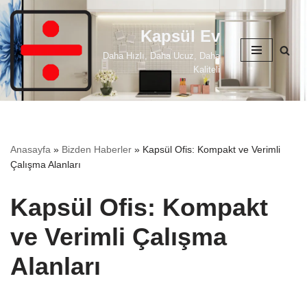
Kapsül Ev
İçeriğe
geç
Daha Hızlı, Daha Ucuz, Daha
Kaliteli
Anasayfa
»
Bizden Haberler
»
Kapsül Ofis: Kompakt ve Verimli
Çalışma Alanları
Kapsül Ofis: Kompakt
ve Verimli Çalışma
Alanları