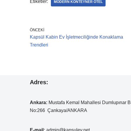
e
e
s
gr
e
Etiketler:
MODERN KONTEYNER OTEL
b
dI
A
a
o
n
p
m
o
p
ÖNCEKI
k
Kapsül Kabin Ev İşletmeciliğinde Konaklama
Trendleri
Adres:
Ankara:
Mustafa Kemal
Mahallesi Dumlupınar B
No:266 Çankaya/ANKARA
E-mail:
admin@kapsulev.net