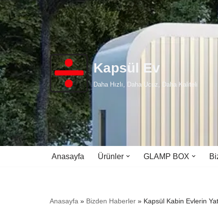
İçeriğe
geç
Kapsül Ev
Daha Hızlı, Daha Ucuz, Daha Kaliteli
Anasayfa
Ürünler
GLAMP BOX
Bi
Anasayfa
»
Bizden Haberler
»
Kapsül Kabin Evlerin Yat