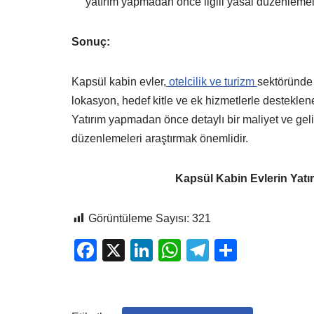
yatırım yapmadan önce ilgili yasal düzenlemel
Sonuç:
Kapsül kabin evler,
otelcilik ve turizm
sektöründe 
lokasyon, hedef kitle ve ek hizmetlerle desteklenen
Yatırım yapmadan önce detaylı bir maliyet ve gel
düzenlemeleri araştırmak önemlidir.
Kapsül Kabin Evlerin Yatır
Görüntüleme Sayısı:
321
F
X
Li
W
T
S
a
n
h
el
h
c
k
at
e
ar