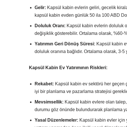
Gelir:
Kapsül kabin evlerin geliri, gecelik kiral
kapsül kabin evden günlük 50 ila 100 ABD Dolar
Doluluk Oranı:
Kapsül kabin evlerin doluluk 
değişiklik gösterebilir. Ortalama olarak, %60-%
Yatırımın Geri Dönüş Süresi:
Kapsül kabin ev 
doluluk oranına bağlıdır. Ortalama olarak, 3-5 y
Kapsül Kabin Ev Yatırımının Riskleri:
Rekabet:
Kapsül kabin ev sektörü her geçen gü
iyi bir planlama ve pazarlama stratejisi gereklid
Mevsimsellik:
Kapsül kabin evlere olan talep, 
durumu göz önünde bulundurarak planlama ya
Yasal Düzenlemeler:
Kapsül kabin evler için y