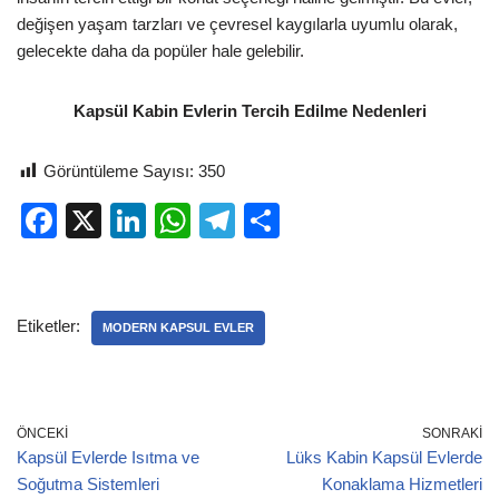
değişen yaşam tarzları ve çevresel kaygılarla uyumlu olarak,
gelecekte daha da popüler hale gelebilir.
Kapsül Kabin Evlerin Tercih Edilme Nedenleri
Görüntüleme Sayısı:
350
F
X
Li
W
T
S
a
n
h
el
h
c
k
at
e
ar
e
e
s
gr
e
Etiketler:
MODERN KAPSUL EVLER
b
dI
A
a
o
n
p
m
o
p
ÖNCEKI
SONRAKI
Kapsül Evlerde Isıtma ve
Lüks Kabin Kapsül Evlerde
k
Soğutma Sistemleri
Konaklama Hizmetleri