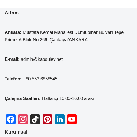
Adres:
Ankara:
Mustafa Kemal
Mahallesi Dumlupınar Bulvarı Tepe
Prime A Blok No:266 Çankaya/ANKARA
E-mail:
admin@kapsulev.net
Telefon:
+90.553.6858545
Çalışma Saatleri:
Hafta içi 10:00-16:00 arası
F
In
Ti
Pi
Li
Y
a
st
k
nt
n
o
Kurumsal