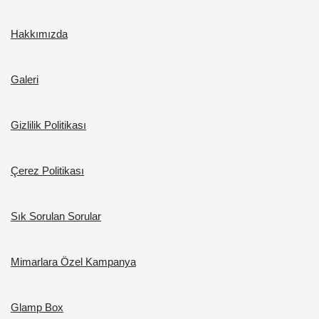
c
a
T
er
k
u
e
gr
o
e
e
T
Hakkımızda
b
a
k
st
dI
u
o
m
n
b
Galeri
o
e
k
Gizlilik Politikası
Çerez Politikası
Sık Sorulan Sorular
Mimarlara Özel Kampanya
Glamp Box