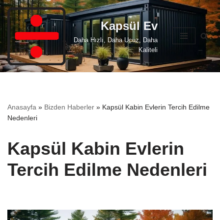
Kapsül Ev
İçeriğe
geç
Daha Hızlı, Daha Ucuz, Daha
Kaliteli
Anasayfa
»
Bizden Haberler
»
Kapsül Kabin Evlerin Tercih Edilme
Nedenleri
Kapsül Kabin Evlerin
Tercih Edilme Nedenleri