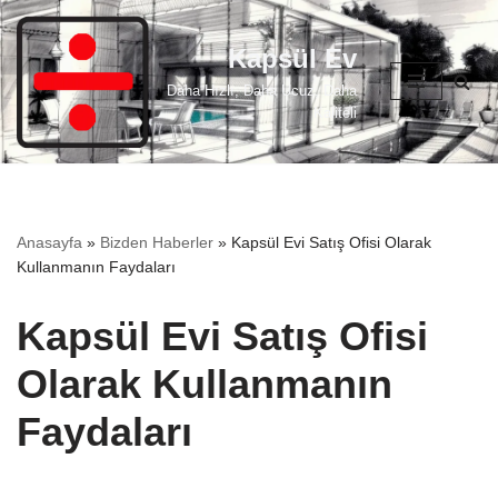
Kapsül Ev
İçeriğe
geç
Daha Hızlı, Daha Ucuz, Daha
Kaliteli
Anasayfa
»
Bizden Haberler
»
Kapsül Evi Satış Ofisi Olarak
Kullanmanın Faydaları
Kapsül Evi Satış Ofisi
Olarak Kullanmanın
Faydaları