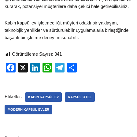
kurarak, potansiyel müşterilere daha çekici hale getirebilirsiniz.
Kabin kapsül ev işletmeciliği, müşteri odaklı bir yaklaşım,
teknolojik yenilikler ve sürdürülebilir uygulamalarla birleştiğinde
başarılı bir işletme deneyimi sunabilir.
Görüntüleme Sayısı:
341
F
X
Li
W
T
S
a
n
h
el
h
c
k
at
e
ar
e
e
s
gr
e
Etiketler:
KABIN KAPSÜL EV
KAPSÜL OTEL
b
dI
A
a
MODERN KAPSUL EVLER
o
n
p
m
o
p
k