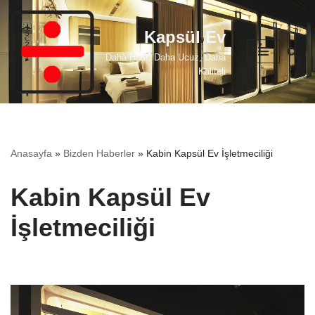
Kapsül Ev
İçeriğe
geç
Daha Hızlı, Daha Ucuz, Daha
Kaliteli
Anasayfa
»
Bizden Haberler
»
Kabin Kapsül Ev İşletmeciliği
Kabin Kapsül Ev
İşletmeciliği