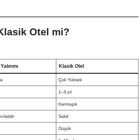
Klasik Otel mi?
Yatırımı
Klasik Otel
ta
Çok Yüksek
1–3 yıl
k
Karmaşık
rılabilir
Sabit
Düşük