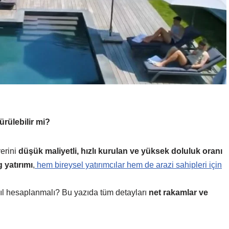
ürülebilir mi?
yerini
düşük maliyetli, hızlı kurulan ve yüksek doluluk oranı
 yatırımı
,
hem bireysel yatırımcılar hem de arazi sahipleri için
asıl hesaplanmalı? Bu yazıda tüm detayları
net rakamlar ve