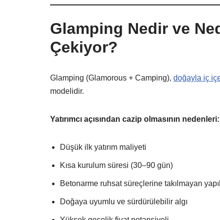
Glamping Nedir ve Nede
Çekiyor?
Glamping (Glamorous + Camping),
doğayla iç i
modelidir.
Yatırımcı açısından cazip olmasının nedenleri:
Düşük ilk yatırım maliyeti
Kısa kurulum süresi (30–90 gün)
Betonarme ruhsat süreçlerine takılmayan yapı
Doğaya uyumlu ve sürdürülebilir algı
Yüksek gecelik fiyat potansiyeli