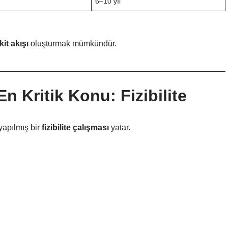
6–10 yıl
kit akışı
oluşturmak mümkündür.
n Kritik Konu: Fizibilite
yapılmış bir
fizibilite çalışması
yatar.