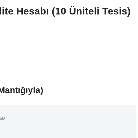
ite Hesabı (10 Üniteli Tesis)
Mantığıyla)
D
