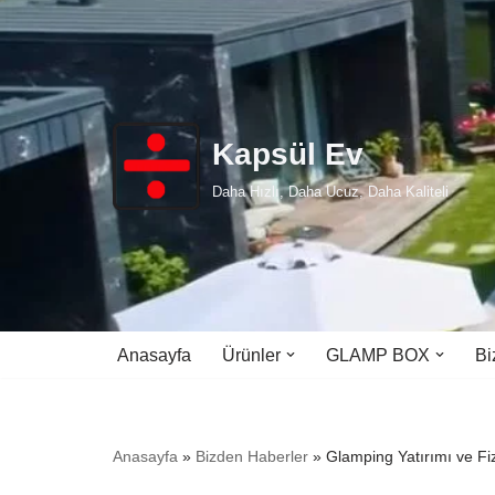
İçeriğe
geç
Kapsül Ev
Daha Hızlı, Daha Ucuz, Daha Kaliteli
Anasayfa
Ürünler
GLAMP BOX
Bi
Anasayfa
»
Bizden Haberler
»
Glamping Yatırımı ve Fizi