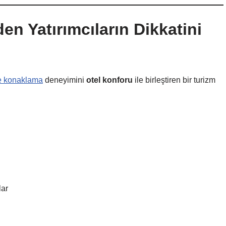
n Yatırımcıların Dikkatini
çe konaklama
deneyimini
otel konforu
ile birleştiren bir turizm
lar