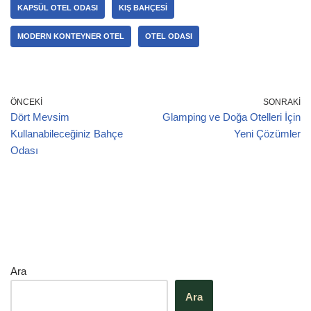
b
dI
A
a
KAPSÜL OTEL ODASI
KIŞ BAHÇESI
o
n
p
m
MODERN KONTEYNER OTEL
OTEL ODASI
o
p
k
ÖNCEKI
SONRAKI
Dört Mevsim
Glamping ve Doğa Otelleri İçin
Kullanabileceğiniz Bahçe
Yeni Çözümler
Odası
Ara
Ara