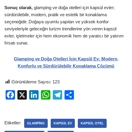
Sonuç olarak,
glamping ve doğa otelleri için kapsül evler;
sürdürülebilir, modern, pratik ve estetik bir konaklama
seçeneğidir. Doğaya uyumlu yapıları ve yüksek konfor
seviyeleriyle geleceğin turizm trendlerine yön veren kapsül
evler, işletmeler için hem ekonomik hem de yaratıcı bir yatırım
fırsatı sunar.
Glamping ve Doğa Otelleri İçin Kapsül Ev: Modern,
Konforlu ve Sürdürülebilir Konaklama Çözümü
Görüntüleme Sayısı:
123
F
X
Li
W
T
S
a
n
h
el
h
c
k
at
e
ar
e
e
s
gr
e
Etiketler:
GLAMPING
KAPSÜL EV
KAPSÜL OTEL