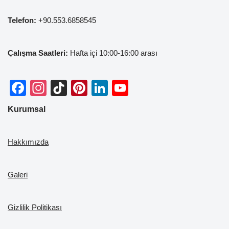
Telefon:
+90.553.6858545
Çalışma Saatleri:
Hafta içi 10:00-16:00 arası
F
In
Ti
Pi
Li
Y
a
st
k
nt
n
o
Kurumsal
c
a
T
er
k
u
e
gr
o
e
e
T
Hakkımızda
b
a
k
st
dI
u
o
m
n
b
Galeri
o
e
k
Gizlilik Politikası