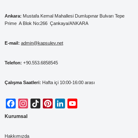
Ankara:
Mustafa Kemal
Mahallesi Dumlupınar Bulvarı Tepe
Prime A Blok No:266 Çankaya/ANKARA
E-mail:
admin@kapsulev.net
Telefon:
+90.553.6858545
Çalışma Saatleri:
Hafta içi 10:00-16:00 arası
F
In
Ti
Pi
Li
Y
a
st
k
nt
n
o
Kurumsal
c
a
T
er
k
u
e
gr
o
e
e
T
Hakkımızda