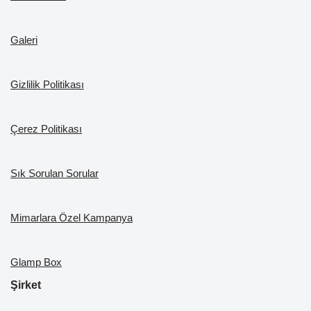
b
a
k
st
dI
u
o
m
n
b
Galeri
o
e
k
Gizlilik Politikası
Çerez Politikası
Sık Sorulan Sorular
Mimarlara Özel Kampanya
Glamp Box
Şirket