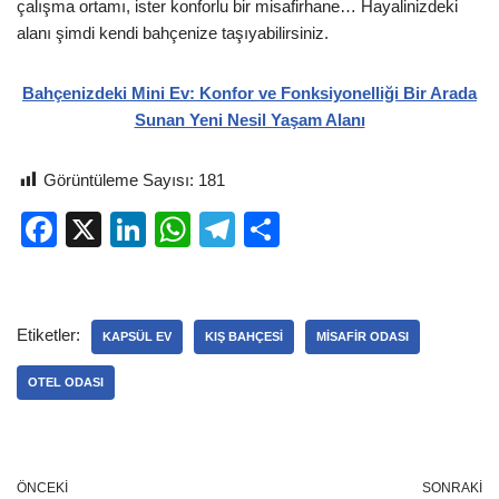
çalışma ortamı, ister konforlu bir misafirhane… Hayalinizdeki
alanı şimdi kendi bahçenize taşıyabilirsiniz.
Bahçenizdeki Mini Ev: Konfor ve Fonksiyonelliği Bir Arada
Sunan Yeni Nesil Yaşam Alanı
Görüntüleme Sayısı:
181
F
X
Li
W
T
S
a
n
h
el
h
c
k
at
e
ar
e
e
s
gr
e
Etiketler:
KAPSÜL EV
KIŞ BAHÇESI
MISAFIR ODASI
b
dI
A
a
OTEL ODASI
o
n
p
m
o
p
k
ÖNCEKI
SONRAKI