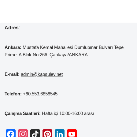
Adres:
Ankara:
Mustafa Kemal
Mahallesi Dumlupınar Bulvarı Tepe
Prime A Blok No:266 Çankaya/ANKARA
E-mail:
admin@kapsulev.net
Telefon:
+90.553.6858545
Çalışma Saatleri:
Hafta içi 10:00-16:00 arası
F
In
Ti
Pi
Li
Y