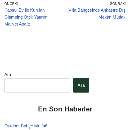
o
p
ÖNCEKI
SONRAKI
Kapsül Ev ile Kurulan
Villa Bahçesinde Ankastre Dış
k
Glamping Otel: Yatırım
Mekân Mutfak
Maliyet Analizi
Ara
Ara
En Son Haberler
Outdoor Bahçe Mutfağı