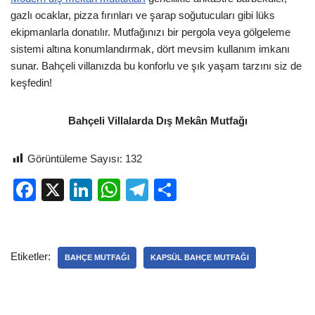
gazlı ocaklar, pizza fırınları ve şarap soğutucuları gibi lüks
ekipmanlarla donatılır. Mutfağınızı bir pergola veya gölgeleme
sistemi altına konumlandırmak, dört mevsim kullanım imkanı
sunar. Bahçeli villanızda bu konforlu ve şık yaşam tarzını siz de
keşfedin!
Bahçeli Villalarda Dış Mekân Mutfağı
Görüntüleme Sayısı:
132
F
X
Li
W
T
S
a
n
h
el
h
c
k
at
e
ar
e
e
s
gr
e
Etiketler:
BAHÇE MUTFAĞI
KAPSÜL BAHÇE MUTFAĞI
b
dI
A
a
o
n
p
m