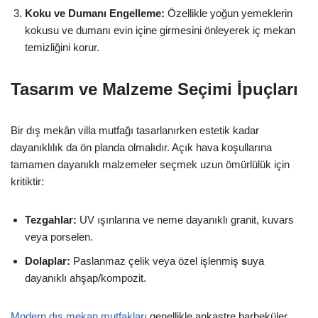
Koku ve Dumanı Engelleme:
Özellikle yoğun yemeklerin
kokusu ve dumanı evin içine girmesini önleyerek iç mekan
temizliğini korur.
Tasarım ve Malzeme Seçimi
İpuçları
Bir dış mekân villa mutfağı tasarlanırken estetik kadar
dayanıklılık da ön planda olmalıdır. Açık hava koşullarına
tamamen dayanıklı malzemeler seçmek uzun ömürlülük için
kritiktir:
Tezgahlar:
UV ışınlarına ve neme dayanıklı granit, kuvars
veya porselen.
Dolaplar:
Paslanmaz çelik veya özel işlenmiş
s
uya
dayanıklı
ahşap/kompozit.
Modern dış mekan mutfakları
genellikle ankastre barbeküler,