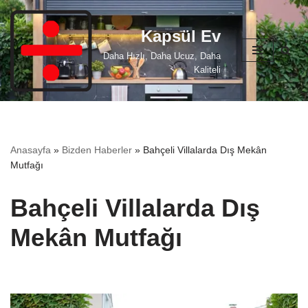
Kapsül Ev
İçeriğe
geç
Daha Hızlı, Daha Ucuz, Daha
Kaliteli
Anasayfa
»
Bizden Haberler
»
Bahçeli Villalarda Dış Mekân
Mutfağı
Bahçeli Villalarda Dış
Mekân Mutfağı