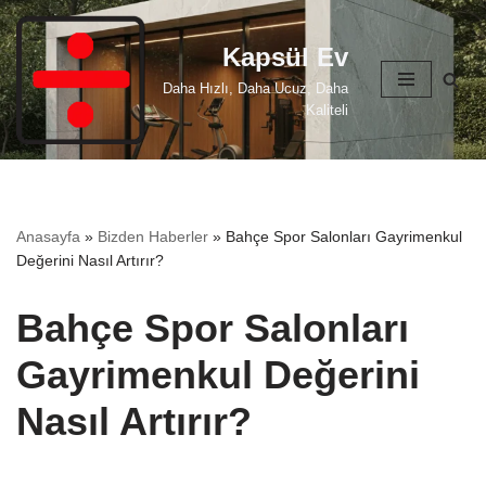
Kapsül Ev
İçeriğe
geç
Daha Hızlı, Daha Ucuz, Daha
Kaliteli
Anasayfa
»
Bizden Haberler
»
Bahçe Spor Salonları Gayrimenkul
Değerini Nasıl Artırır?
Bahçe Spor Salonları
Gayrimenkul Değerini
Nasıl Artırır?