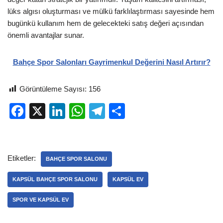
lüks algısı oluşturması ve mülkü farklılaştırması sayesinde hem
bugünkü kullanım hem de gelecekteki satış değeri açısından
önemli avantajlar sunar.
Bahçe Spor Salonları Gayrimenkul Değerini Nasıl Artırır?
Görüntüleme Sayısı:
156
F
X
Li
W
T
S
a
n
h
el
h
c
k
at
e
ar
e
e
s
gr
e
Etiketler:
BAHÇE SPOR SALONU
b
dI
A
a
KAPSÜL BAHÇE SPOR SALONU
KAPSÜL EV
o
n
p
m
SPOR VE KAPSÜL EV
o
p
k