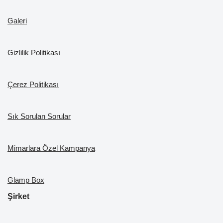
b
a
k
st
dI
u
o
m
n
b
Galeri
o
e
k
Gizlilik Politikası
Çerez Politikası
Sık Sorulan Sorular
Mimarlara Özel Kampanya
Glamp Box
Şirket