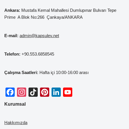
Ankara:
Mustafa Kemal
Mahallesi Dumlupınar Bulvarı Tepe
Prime A Blok No:266 Çankaya/ANKARA
E-mail:
admin@kapsulev.net
Telefon:
+90.553.6858545
Çalışma Saatleri:
Hafta içi 10:00-16:00 arası
F
In
Ti
Pi
Li
Y
a
st
k
nt
n
o
Kurumsal
c
a
T
er
k
u
e
gr
o
e
e
T
Hakkımızda