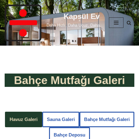
Kapsül Ev
İçeriğe
geç
Daha Hızlı, Daha Ucuz, Daha
Kaliteli
Bahçe Mutfağı Galeri
Havuz Galeri
Sauna Galeri
Bahçe Mutfağı Galeri
Bahçe Deposu