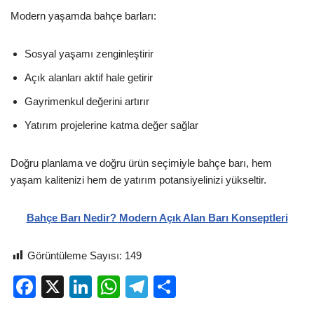
Modern yaşamda bahçe barları:
Sosyal yaşamı zenginleştirir
Açık alanları aktif hale getirir
Gayrimenkul değerini artırır
Yatırım projelerine katma değer sağlar
Doğru planlama ve doğru ürün seçimiyle bahçe barı, hem
yaşam kalitenizi hem de yatırım potansiyelinizi yükseltir.
Bahçe Barı Nedir? Modern Açık Alan Barı Konseptleri
Görüntüleme Sayısı:
149
F
X
Li
W
T
S
a
n
h
el
h