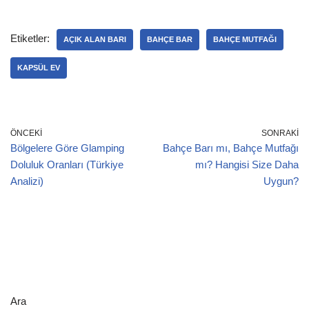
c
k
at
e
ar
e
e
s
gr
e
Etiketler:
AÇIK ALAN BARI
BAHÇE BAR
BAHÇE MUTFAĞI
b
dI
A
a
KAPSÜL EV
o
n
p
m
o
p
k
ÖNCEKI
SONRAKI
Bölgelere Göre Glamping
Bahçe Barı mı, Bahçe Mutfağı
Doluluk Oranları (Türkiye
mı? Hangisi Size Daha
Analizi)
Uygun?
Ara