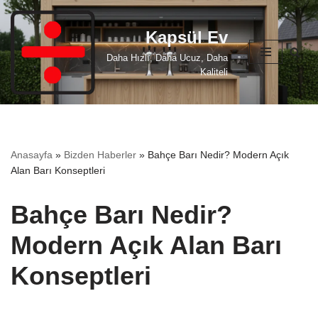
Kapsül Ev
İçeriğe
geç
Daha Hızlı, Daha Ucuz, Daha
Kaliteli
Anasayfa
»
Bizden Haberler
»
Bahçe Barı Nedir? Modern Açık
Alan Barı Konseptleri
Bahçe Barı Nedir?
Modern Açık Alan Barı
Konseptleri