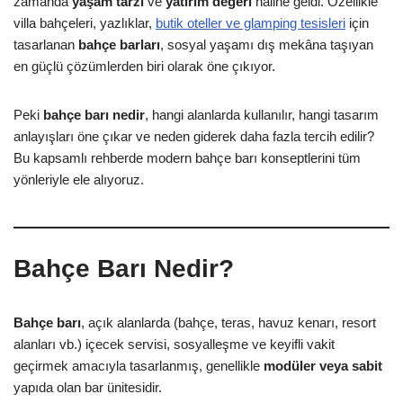
zamanda
yaşam tarzı
ve
yatırım değeri
haline geldi. Özellikle
villa bahçeleri, yazlıklar,
butik oteller ve glamping tesisleri
için
tasarlanan
bahçe barları
, sosyal yaşamı dış mekâna taşıyan
en güçlü çözümlerden biri olarak öne çıkıyor.
Peki
bahçe barı nedir
, hangi alanlarda kullanılır, hangi tasarım
anlayışları öne çıkar ve neden giderek daha fazla tercih edilir?
Bu kapsamlı rehberde modern bahçe barı konseptlerini tüm
yönleriyle ele alıyoruz.
Bahçe Barı Nedir?
Bahçe barı
, açık alanlarda (bahçe, teras, havuz kenarı, resort
alanları vb.) içecek servisi, sosyalleşme ve keyifli vakit
geçirmek amacıyla tasarlanmış, genellikle
modüler veya sabit
yapıda olan bar ünitesidir.